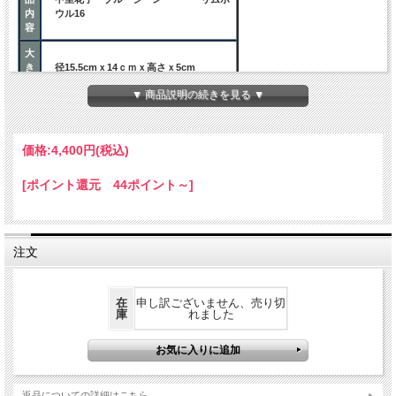
内
ウル16
容
大
き
径15.5cmｘ14ｃｍｘ高さｘ5cm
さ
▼ 商品説明の続きを見る ▼
ご注意事項
価格:
4,400円
(税込)
陶器は大変吸水性の高いものです。
新しい乾いた「やきもの」そのままお使
ご
いになると、食べ物の汁や醤油などが器
[ポイント還元 44ポイント～]
注
の中に浸み込み、汚れることがありま
意
す。
はじめにお使いになるときは、半日くら
い水の中に浸し、十分に器を湿らせてお
使いください。
注文
在
申し訳ございません、売り切
庫
れました
返品についての詳細はこちら