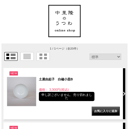
1 / 1ページ
（全20件）
NEW
土屋由起子 白磁小皿B
価格： 3,300円(税込)
申し訳ございません、売り切れまし
た
NEW