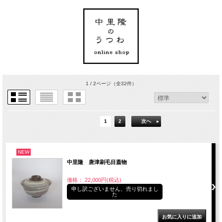
1 / 2ページ
（全32件）
1
2
次へ
NEW
中里隆 唐津刷毛目蓋物
価格： 22,000円(税込)
申し訳ございません、売り切れまし
た