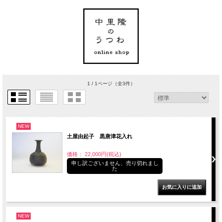
1 / 1ページ
（全3件）
NEW
土屋由起子 黒唐津花入れ
価格： 22,000円(税込)
申し訳ございません、売り切れまし
た
NEW