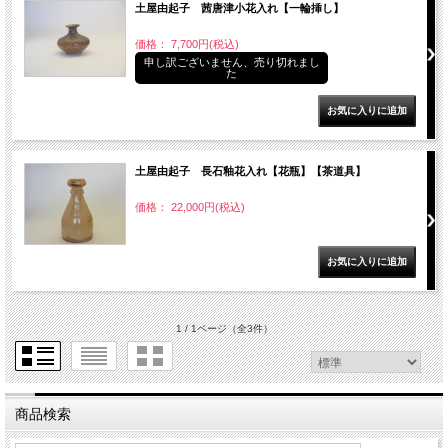
土屋由起子 茜唐津小花入れ【一輪挿し】
価格： 7,700円(税込)
申し訳ございません、売り切れまし
た
土屋由起子 長石釉花入れ【花瓶】【茶道具】
価格： 22,000円(税込)
1 / 1ページ
（全3件）
商品検索