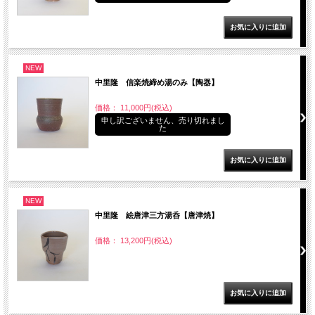
NEW
中里隆 信楽焼締め湯のみ【陶器】
価格： 11,000円(税込)
申し訳ございません、売り切れまし
た
NEW
中里隆 絵唐津三方湯呑【唐津焼】
価格： 13,200円(税込)