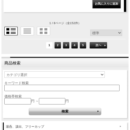
1 / 8ページ
（全152件）
1
2
3
4
5
次へ
商品検索
キーワード検索
価格帯検索
円 ～
円
湯呑、汲出、フリーカップ