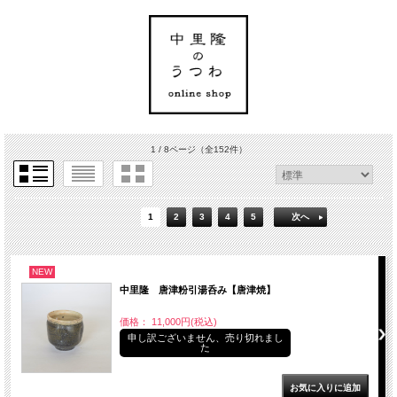
1 / 8ページ
（全152件）
1
2
3
4
5
次へ
NEW
中里隆 唐津粉引湯呑み【唐津焼】
価格： 11,000円(税込)
申し訳ございません、売り切れまし
た