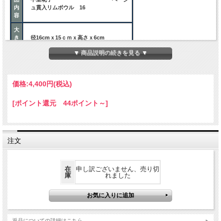
内
ュ貫入リムボウル 16
容
大
き
径16cmｘ15ｃｍｘ高さｘ6cm
さ
▼ 商品説明の続きを見る ▼
ご注意事項
価格:
4,400円
(税込)
陶器は大変吸水性の高いものです。
新しい乾いた「やきもの」そのままお使
ご
いになると、食べ物の汁や醤油などが器
[ポイント還元 44ポイント～]
注
の中に浸み込み、汚れることがありま
意
す。
はじめにお使いになるときは、半日く
らい水の中に浸し、十分に器を湿らせて
お使いください。
注文
在
申し訳ございません、売り切
庫
れました
返品についての詳細はこちら