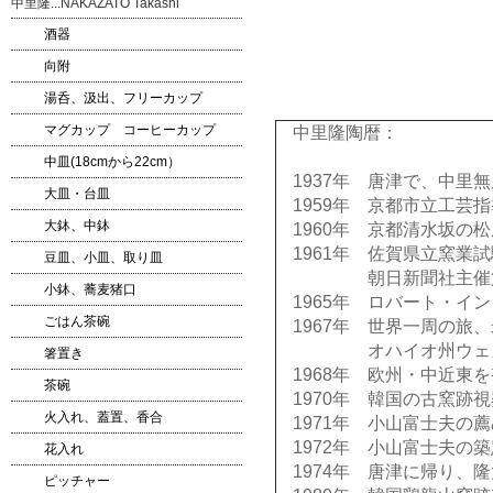
中里隆...NAKAZATO Takashi
酒器
向附
湯呑、汲出、フリーカップ
マグカップ コーヒーカップ
中里隆陶暦：
中皿(18cmから22cm）
1937年 唐津で、中
大皿・台皿
1959年 京都市立工芸
大鉢、中鉢
1960年 京都清水坂の
1961年 佐賀県立窯業
豆皿、小皿、取り皿
朝日新聞社主催第十回
小鉢、蕎麦猪口
1965年 ロバート・イ
ごはん茶碗
1967年 世界一周の
オハイオ州ウェズリ
箸置き
1968年 欧州・中近東
茶碗
1970年 韓国の古窯跡
火入れ、蓋置、香合
1971年 小山富士夫
1972年 小山富士夫の
花入れ
1974年 唐津に帰り
ピッチャー