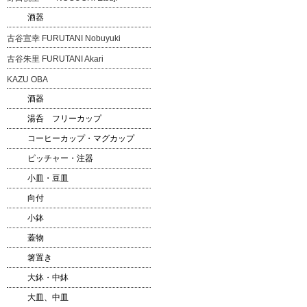
酒器
古谷宣幸 FURUTANI Nobuyuki
古谷朱里 FURUTANI Akari
KAZU OBA
酒器
湯呑 フリーカップ
コーヒーカップ・マグカップ
ピッチャー・注器
小皿・豆皿
向付
小鉢
蓋物
箸置き
大鉢・中鉢
大皿、中皿