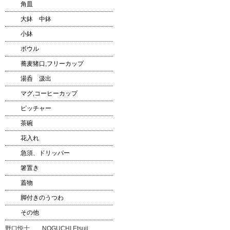
角皿
大鉢 中鉢
小鉢
ボウル
蕎麦猪口,フリーカップ
湯呑 汲出
マグ,コーヒーカップ
ピッチャー
茶碗
花入れ
急須、ドリッパー
箸置き
蓋物
脚付きのうつわ
その他
野口悦士 NOGUCHI Etsuji