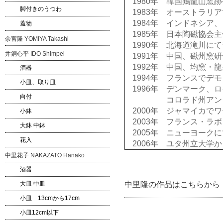
1980年 韓国鶏龍山窯
脚付きのうつわ
1983年 オーストラリ
1984年 インドネシ
蓋物
1985年 日本陶磁協会
余宮隆 YOMIYA Takashi
1990年 北海道滝川に
井銅心平 IDO Shimpei
1991年 中国、磁州窯
1992年 中国、均窯・
酒器
1994年 フランスでデ
小皿、取り皿
1996年 デンマーク、
向付
コロラド州アンダー
2000年 ジャマイカで
小鉢
2003年 フランス・ラ
大鉢 中鉢
2005年 ニューヨー
花入
2006年 ユタ州立大学
中里花子 NAKAZATO Hanako
酒器
大皿 中皿
中里隆の作品はこちらから
小皿 13cmから17cm
小皿12cm以下