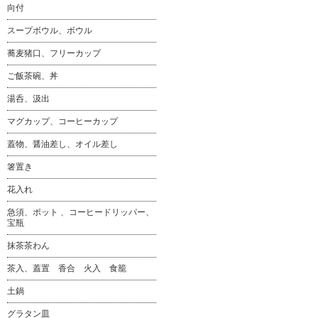
向付
スープボウル、ボウル
蕎麦猪口、フリーカップ
ご飯茶碗、丼
湯呑、汲出
マグカップ、コーヒーカップ
蓋物、醤油差し、オイル差し
箸置き
花入れ
急須、ポット 、コーヒードリッパー、
宝瓶
抹茶茶わん
茶入、蓋置 香合 火入 食籠
土鍋
グラタン皿