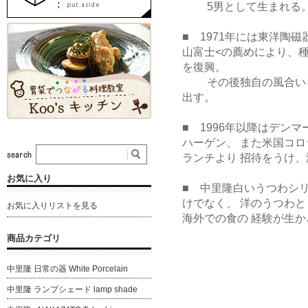
5男として生まれる
■ 1971年には東洋陶
山富士<の薦めにより、
を復興。
その後独自の風合いを
出す。
■ 1996年以降はデン
ハーゲン、 また米国コ
ランチより 招待をうけ
お気に入り
■ 中里隆白いうつわシ
けでなく、 洋のうつわ
お気に入りリストを見る
海外での食の 経験が生
商品カテゴリ
中里隆 日常の器 White Porcelain
中里隆 ランプシェード lamp shade