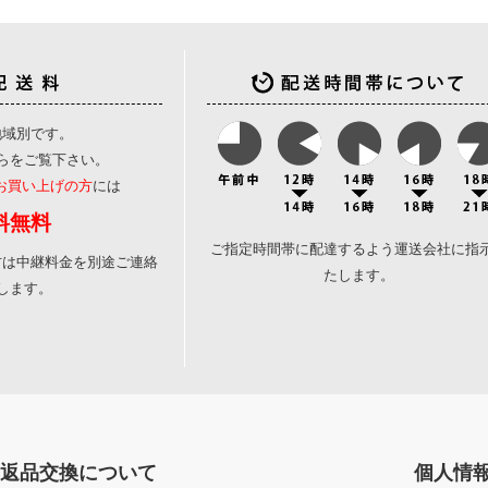
地域別です。
ら
をご覧下さい。
のお買い上げの方
には
料無料
ご指定時間帯に配達するよう運送会社に指
方は中継料金を別途ご連絡
たします。
します。
返品交換について
個人情