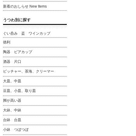
新着のおしらせ New Items
うつわ別に探す
ぐい呑み 盃 ワインカップ
徳利
陶器 ビアカップ
酒器 片口
ピッチャー、茶海、クリーマー
大皿、中皿
豆皿、小皿、取り皿
脚が高い器
大鉢、中鉢
台鉢 台皿
小鉢 つぼつぼ