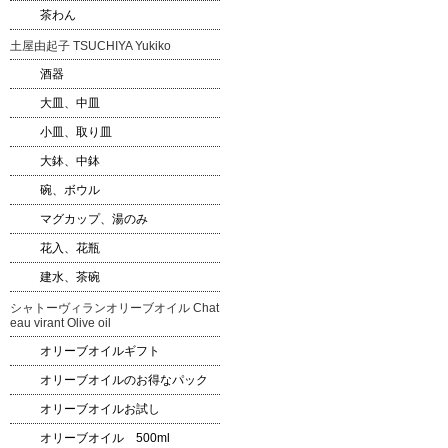
茶わん
土屋由起子 TSUCHIYA Yukiko
酒器
大皿、中皿
小皿、取り皿
大鉢、中鉢
碗、ボウル
マグカップ、湯のみ
花入、花瓶
建水、茶碗
シャトーヴィランオリーブオイル Chat
eau virant Olive oil
オリーブオイルギフト
オリーブオイルのお得なパック
オリーブオイルお試し
オリーブオイル 500ml