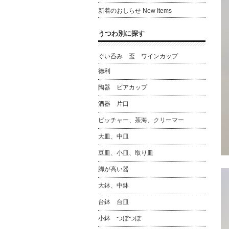
新着のおしらせ New Items
うつわ別に探す
ぐい呑み 盃 ワインカップ
徳利
陶器 ビアカップ
酒器 片口
ピッチャー、茶海、クリーマー
大皿、中皿
豆皿、小皿、取り皿
脚が高い器
大鉢、中鉢
台鉢 台皿
小鉢 つぼつぼ