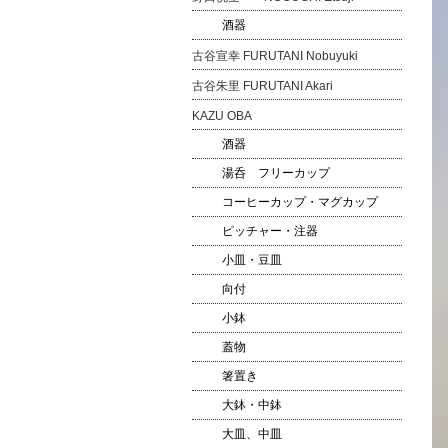
酒器
古谷宣幸 FURUTANI Nobuyuki
古谷朱里 FURUTANI Akari
KAZU OBA
酒器
湯呑 フリーカップ
コーヒーカップ・マグカップ
ピッチャー・注器
小皿・豆皿
向付
小鉢
蓋物
箸置き
大鉢・中鉢
大皿、中皿