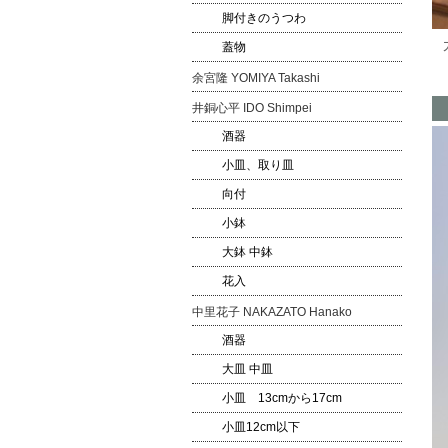
脚付きのうつわ
蓋物
余宮隆 YOMIYA Takashi
井銅心平 IDO Shimpei
酒器
小皿、取り皿
向付
小鉢
大鉢 中鉢
花入
中里花子 NAKAZATO Hanako
酒器
大皿 中皿
小皿 13cmから17cm
小皿12cm以下