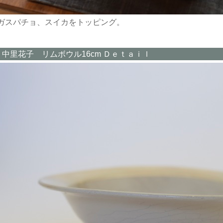
ガスパチョ、スイカをトッピング。
中里花子 リムボウル16cm Ｄｅｔａｉｌ