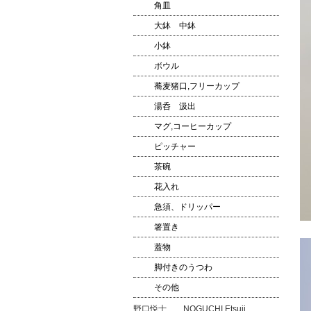
角皿
大鉢 中鉢
小鉢
ボウル
蕎麦猪口,フリーカップ
湯呑 汲出
マグ,コーヒーカップ
ピッチャー
茶碗
花入れ
急須、ドリッパー
箸置き
蓋物
脚付きのうつわ
その他
野口悦士 NOGUCHI Etsuji