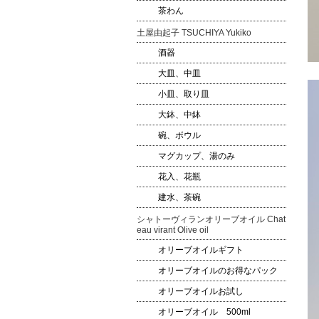
茶わん
土屋由起子 TSUCHIYA Yukiko
酒器
大皿、中皿
小皿、取り皿
大鉢、中鉢
碗、ボウル
マグカップ、湯のみ
花入、花瓶
建水、茶碗
シャトーヴィランオリーブオイル Chat
eau virant Olive oil
オリーブオイルギフト
オリーブオイルのお得なパック
オリーブオイルお試し
オリーブオイル 500ml