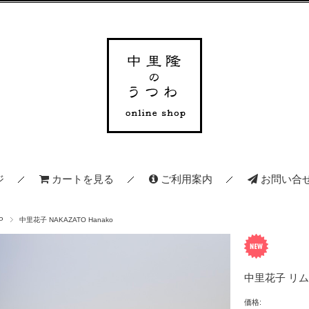
ジ
カートを見る
ご利用案内
お問い合
P
中里花子 NAKAZATO Hanako
中里花子 リ
価格: