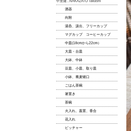
中里隆...NAKAZATO Takashi
酒器
向附
湯呑、汲出、フリーカップ
マグカップ コーヒーカップ
中皿(18cmから22cm）
大皿・台皿
大鉢、中鉢
豆皿、小皿、取り皿
小鉢、蕎麦猪口
ごはん茶碗
箸置き
茶碗
火入れ、蓋置、香合
花入れ
ピッチャー