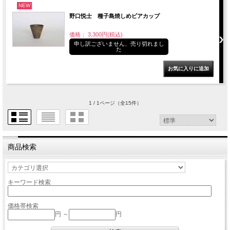
NEW
野口悦士 種子島焼しめビアカップ
価格： 3,300円(税込)
申し訳ございません、売り切れまし
た
1 / 1ページ
（全15件）
商品検索
キーワード検索
価格帯検索
円 ～
円