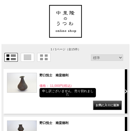
1 / 1ページ
（全15件）
野口悦士 南蛮徳利
価格： 11,000円(税込)
申し訳ございません、売り切れまし
た
野口悦士 南蛮徳利