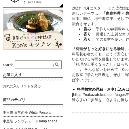
2023年4月にスタートした当教
新しいテーマは、
「家庭料理 × 
日本、南仏、地中海沿岸、そして
融合させます。
旨み：
手作りの麹調味料で
香り：
厳選した上質なオリ
彩り：
旬の食材を使い、作
「料理がもっと好きになる場所」
料理初心者の方も、どうぞ安心し
いただける時間を目指しています
「料理が上手くなること」はもち
――。
そんな願いを込めて、Koo’s
お気に入り
お教室で学んだ料理を、ぜひご自
ば幸いです。
お気に入りリストを見る
▼ 料理教室の詳細・お申し込み
[
https://nakazatokoo.com/page
商品カテゴリ
皆さまのご参加を、心よりお待ち
中里隆 日常の器 White Porcelain
中里隆 ランプシェード lamp shade