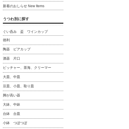
新着のおしらせ New Items
うつわ別に探す
ぐい呑み 盃 ワインカップ
徳利
陶器 ビアカップ
酒器 片口
ピッチャー、茶海、クリーマー
大皿、中皿
豆皿、小皿、取り皿
脚が高い器
大鉢、中鉢
台鉢 台皿
小鉢 つぼつぼ