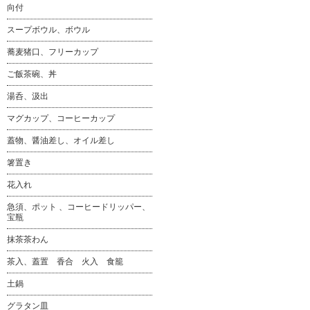
向付
スープボウル、ボウル
蕎麦猪口、フリーカップ
ご飯茶碗、丼
湯呑、汲出
マグカップ、コーヒーカップ
蓋物、醤油差し、オイル差し
箸置き
花入れ
急須、ポット 、コーヒードリッパー、
宝瓶
抹茶茶わん
茶入、蓋置 香合 火入 食籠
土鍋
グラタン皿