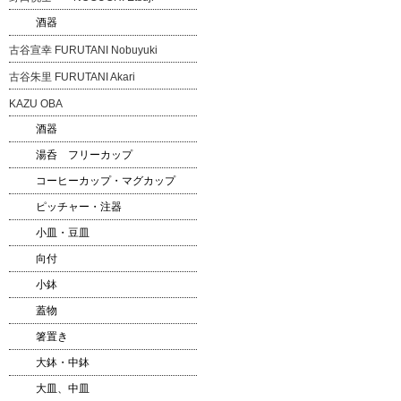
酒器
古谷宣幸 FURUTANI Nobuyuki
古谷朱里 FURUTANI Akari
KAZU OBA
酒器
湯呑 フリーカップ
コーヒーカップ・マグカップ
ピッチャー・注器
小皿・豆皿
向付
小鉢
蓋物
箸置き
大鉢・中鉢
大皿、中皿