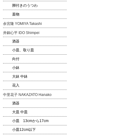
脚付きのうつわ
蓋物
余宮隆 YOMIYA Takashi
井銅心平 IDO Shimpei
酒器
小皿、取り皿
向付
小鉢
大鉢 中鉢
花入
中里花子 NAKAZATO Hanako
酒器
大皿 中皿
小皿 13cmから17cm
小皿12cm以下