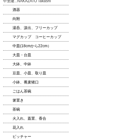
中里隆...NAKAZATO Takashi
酒器
向附
湯呑、汲出、フリーカップ
マグカップ コーヒーカップ
中皿(18cmから22cm）
大皿・台皿
大鉢、中鉢
豆皿、小皿、取り皿
小鉢、蕎麦猪口
ごはん茶碗
箸置き
茶碗
火入れ、蓋置、香合
花入れ
ピッチャー