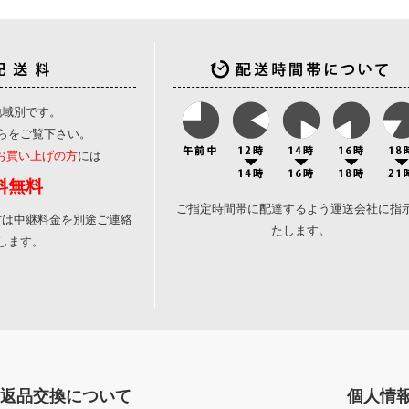
地域別です。
ら
をご覧下さい。
のお買い上げの方
には
料無料
ご指定時間帯に配達するよう運送会社に指
方は中継料金を別途ご連絡
たします。
します。
返品交換について
個人情