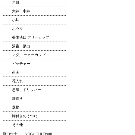
角皿
大鉢 中鉢
小鉢
ボウル
蕎麦猪口,フリーカップ
湯呑 汲出
マグ,コーヒーカップ
ピッチャー
茶碗
花入れ
急須、ドリッパー
箸置き
蓋物
脚付きのうつわ
その他
野口悦士 NOGUCHI Etsuji