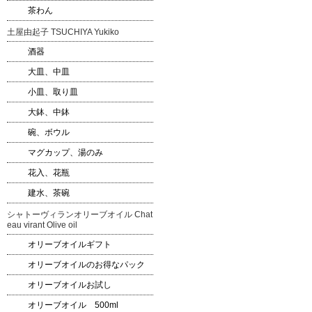
茶わん
土屋由起子 TSUCHIYA Yukiko
酒器
大皿、中皿
小皿、取り皿
大鉢、中鉢
碗、ボウル
マグカップ、湯のみ
花入、花瓶
建水、茶碗
シャトーヴィランオリーブオイル Chat
eau virant Olive oil
オリーブオイルギフト
オリーブオイルのお得なパック
オリーブオイルお試し
オリーブオイル 500ml