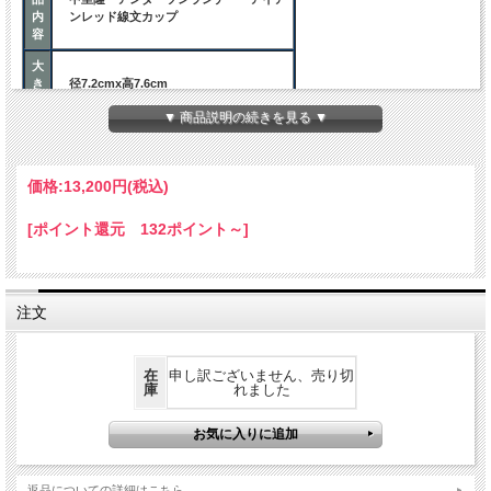
内
ンレッド線文カップ
容
大
き
径7.2cmx高7.6cm
さ
▼ 商品説明の続きを見る ▼
ご注意事項
価格:
13,200円
(税込)
はじめにお使いになるときは、半日くら
ご
い水の中に浸し、十分に器を湿らせてお
注
使いください。
[ポイント還元 132ポイント～]
意
お使い頂く中で器の変わりようをお楽し
みください。
注文
在
申し訳ございません、売り切
庫
れました
返品についての詳細はこちら