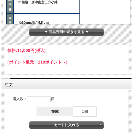
中里隆 唐津南蛮三方小鉢
内
容
大
き
径10cmx高さ5.5ｃｍ
さ
▼ 商品説明の続きを見る ▼
ご注意事項
陶器は大変吸水性の高いものです。
価格:
11,000円
(税込)
使い始めは、半日くらい水の中に浸し、
十分に器を湿らせてお使いください。
ご
粉引きにつきましては、特に水分が浸み
[ポイント還元 110ポイント～]
注
込み易く、変色いたしますが、茶の湯の
意
世界では、これを「雨漏」と呼び、愛で
られているものです。
お使い頂く中で器の変わりようをお楽し
みください。
注文
購入数：
個
在庫
1個