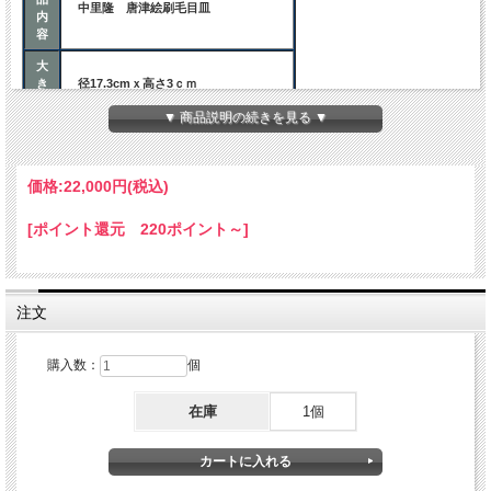
中里隆 唐津絵刷毛目皿
内
容
大
き
径17.3cmｘ高さ3ｃｍ
さ
▼ 商品説明の続きを見る ▼
ご注意事項
陶器は大変吸水性の高いものです。
価格:
22,000円
(税込)
新しい乾いた「やきもの」そのままお
使いになると、
ご
食べ物の汁や醤油などが器の中に浸み
[ポイント還元 220ポイント～]
注
込み、汚れることがあります。
意
はじめにお使いになるときは、半日く
らい水の中に浸し、
十分に器を湿らせてお使いください。
注文
購入数：
個
在庫
1個