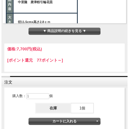
中里隆 唐津粉引輪花皿
内
容
大
き
径11.5cmx高さ2.8ｃｍ
さ
▼ 商品説明の続きを見る ▼
ご注意事項
価格:
7,700円
(税込)
陶器は大変吸水性の高いものです。
新しい乾いた「やきもの」そのままお使
ご
いになると、食べ物の汁や醤油などが器
[ポイント還元 77ポイント～]
注
の中に浸み込み、汚れることがありま
意
す。
はじめにお使いになるときは、半日くら
い水の中に浸し、十分に器を湿らせてお
使いください。
注文
購入数：
個
在庫
1個