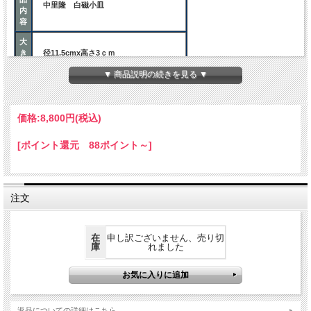
中里隆 白磁小皿
内
容
大
き
径11.5cmx高さ3ｃｍ
さ
▼ 商品説明の続きを見る ▼
ご注意事項
価格:
8,800円
(税込)
陶器は大変吸水性の高いものです。
新しい乾いた「やきもの」そのままお使
[ポイント還元 88ポイント～]
ご
いになると、食べ物の汁や醤油などが器
注
の中に浸み込み、汚れることがありま
意
す。
はじめにお使いになるときは、半日くら
い水の中に浸し、十分に器を湿らせてお
注文
使いください。
在
申し訳ございません、売り切
庫
れました
返品についての詳細はこちら