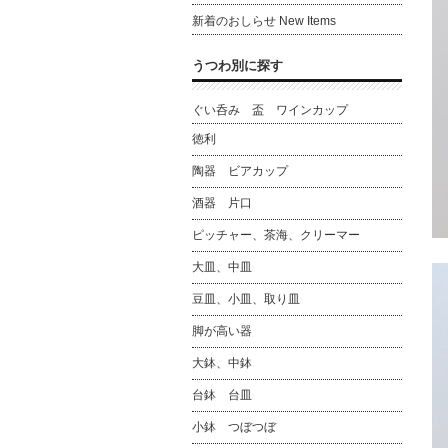
新着のおしらせ New Items
うつわ別に探す
ぐい呑み 盃 ワインカップ
徳利
陶器 ビアカップ
酒器 片口
ピッチャー、茶海、クリーマー
大皿、中皿
豆皿、小皿、取り皿
脚が高い器
大鉢、中鉢
台鉢 台皿
小鉢 つぼつぼ