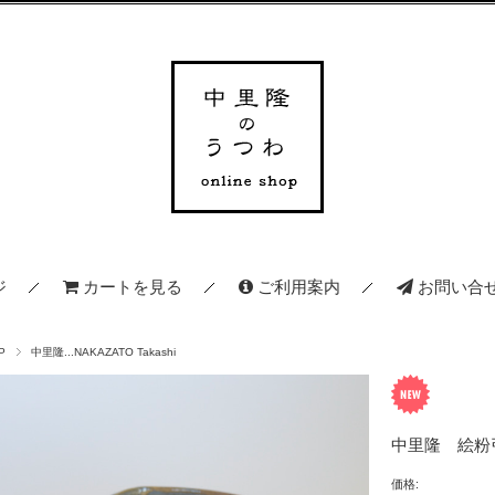
ジ
カートを見る
ご利用案内
お問い合
P
中里隆...NAKAZATO Takashi
中里隆 絵粉
価格: