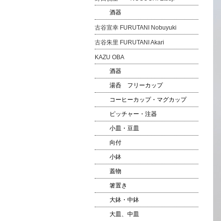
酒器
古谷宣幸 FURUTANI Nobuyuki
古谷朱里 FURUTANI Akari
KAZU OBA
酒器
湯呑 フリーカップ
コーヒーカップ・マグカップ
ピッチャー・注器
小皿・豆皿
向付
小鉢
蓋物
箸置き
大鉢・中鉢
大皿、中皿