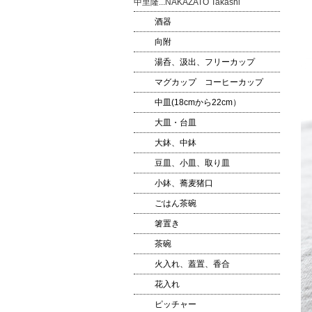
中里隆...NAKAZATO Takashi
酒器
向附
湯呑、汲出、フリーカップ
マグカップ コーヒーカップ
中皿(18cmから22cm）
大皿・台皿
大鉢、中鉢
豆皿、小皿、取り皿
小鉢、蕎麦猪口
ごはん茶碗
箸置き
茶碗
火入れ、蓋置、香合
花入れ
ピッチャー