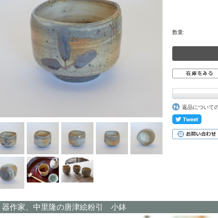
数量:
返品について
器作家、中里隆の唐津絵粉引 小鉢