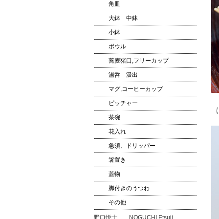
角皿
大鉢 中鉢
小鉢
ボウル
蕎麦猪口,フリーカップ
湯呑 汲出
マグ,コーヒーカップ
ピッチャー
茶碗
花入れ
急須、ドリッパー
箸置き
蓋物
脚付きのうつわ
その他
野口悦士 NOGUCHI Etsuji