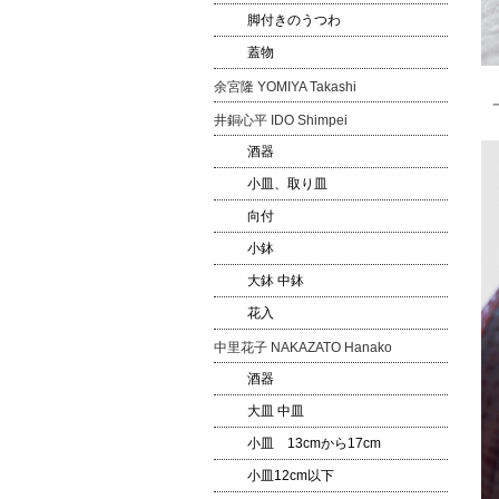
脚付きのうつわ
蓋物
余宮隆 YOMIYA Takashi
井銅心平 IDO Shimpei
酒器
小皿、取り皿
向付
小鉢
大鉢 中鉢
花入
中里花子 NAKAZATO Hanako
酒器
大皿 中皿
小皿 13cmから17cm
小皿12cm以下