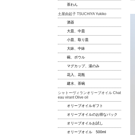
茶わん
土屋由起子 TSUCHIYA Yukiko
酒器
大皿、中皿
小皿、取り皿
大鉢、中鉢
碗、ボウル
マグカップ、湯のみ
花入、花瓶
建水、茶碗
シャトーヴィランオリーブオイル Chat
eau virant Olive oil
オリーブオイルギフト
オリーブオイルのお得なパック
オリーブオイルお試し
オリーブオイル 500ml