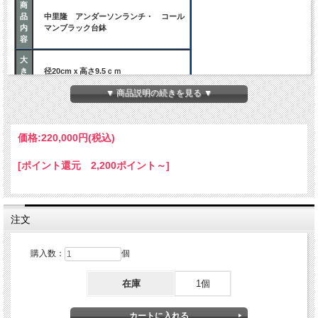
商
品
中里隆 アンダーソンランチ・ コール
内
マンブラック台鉢
容
大
き
径20cmｘ高さ9.5ｃｍ
さ
▼ 商品説明の続きを見る ▼
使いはじめ
価格:
220,000円
(税込)
陶器は大変吸水性の高いものです。
新しい乾いた「やきもの」そのままお使
ご
いになると、食べ物の汁や醤油などが器
[ポイント還元 2,200ポイント～]
注
の中に浸み込み、汚れることがありま
意
す。
はじめにお使いになるときは、半日くら
い水の中に浸し、十分に器を湿らせてお
使いください。
注文
購入数：
個
在庫
1個