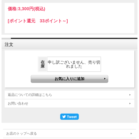
ご
価格:
3,300円
(税込)
はじめにお使いになるときは、半日くら
注
い水の中に浸し、十分に器を湿らせてお
意
使いください。
[ポイント還元 33ポイント～]
注文
在
申し訳ございません、売り切
庫
れました
返品についての詳細はこちら
お問い合わせ
お店のトップへ戻る