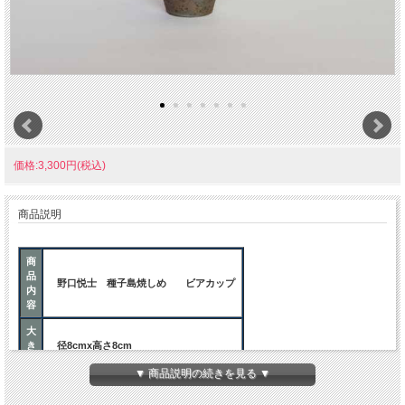
価格:3,300円(税込)
商品説明
商
品
野口悦士 種子島焼しめ ビアカップ
内
容
大
き
径8cmx高さ8cm
さ
▼ 商品説明の続きを見る ▼
ご注意事項