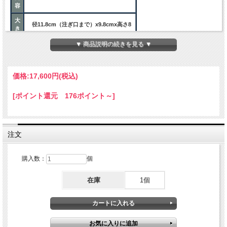
容
大
径11.8cm（注ぎ口まで）x9.8cmx高さ8
き
ｃｍ
さ
▼ 商品説明の続きを見る ▼
注意事項
ご
価格:
17,600円
(税込)
はじめにお使いになるときは、半日くら
注
い水の中に浸し、十分に器を湿らせてお
意
使いください。
[ポイント還元 176ポイント～]
注文
購入数：
個
在庫
1個