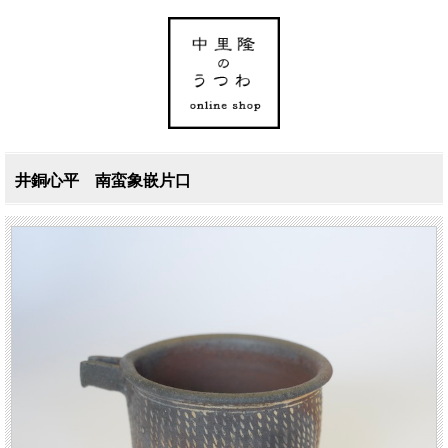
井銅心平 南蛮象嵌片口