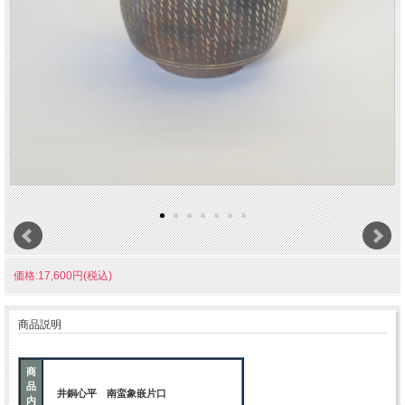
価格:17,600円(税込)
商品説明
商
品
井銅心平 南蛮象嵌片口
内