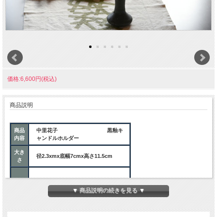
価格:6,600円(税込)
商品説明
商品
中里花子 黒釉キ
内容
ャンドルホルダー
大き
径2.3xmx底幅7cmx高さ11.5cm
さ
ご注意事項
▼ 商品説明の続きを見る ▼
ご注
•小さなお子様の手が届くところで使
意
用しないでください。