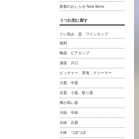
新着のおしらせ New Items
うつわ別に探す
ぐい呑み 盃 ワインカップ
徳利
陶器 ビアカップ
酒器 片口
ピッチャー、茶海、クリーマー
大皿、中皿
豆皿、小皿、取り皿
脚が高い器
大鉢、中鉢
台鉢 台皿
小鉢 つぼつぼ