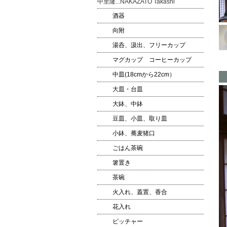
中里隆...NAKAZATO Takashi
酒器
向附
湯呑、汲出、フリーカップ
マグカップ コーヒーカップ
中皿(18cmから22cm）
大皿・台皿
大鉢、中鉢
豆皿、小皿、取り皿
小鉢、蕎麦猪口
ごはん茶碗
箸置き
茶碗
火入れ、蓋置、香合
花入れ
ピッチャー