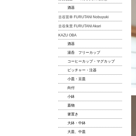
酒器
古谷宣幸 FURUTANI Nobuyuki
古谷朱里 FURUTANI Akari
KAZU OBA
酒器
湯呑 フリーカップ
コーヒーカップ・マグカップ
ピッチャー・注器
小皿・豆皿
向付
小鉢
蓋物
箸置き
大鉢・中鉢
大皿、中皿