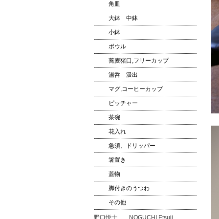
角皿
大鉢 中鉢
小鉢
ボウル
蕎麦猪口,フリーカップ
湯呑 汲出
マグ,コーヒーカップ
ピッチャー
茶碗
花入れ
急須、ドリッパー
箸置き
蓋物
脚付きのうつわ
その他
野口悦士 NOGUCHI Etsuji