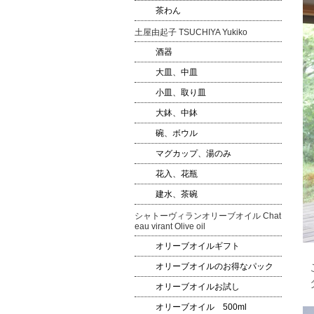
茶わん
土屋由起子 TSUCHIYA Yukiko
酒器
大皿、中皿
小皿、取り皿
大鉢、中鉢
碗、ボウル
マグカップ、湯のみ
花入、花瓶
建水、茶碗
シャトーヴィランオリーブオイル Chat
eau virant Olive oil
オリーブオイルギフト
オリーブオイルのお得なパック
オリーブオイルお試し
オリーブオイル 500ml