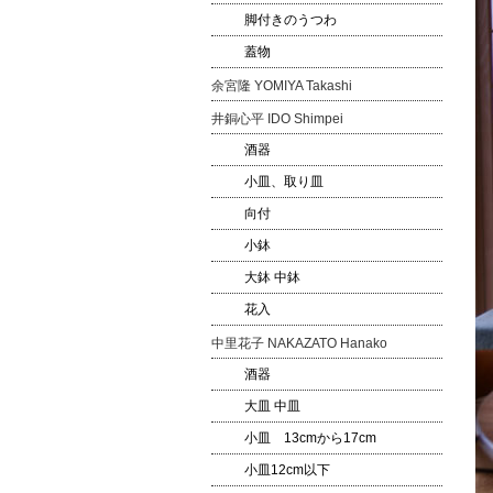
脚付きのうつわ
蓋物
余宮隆 YOMIYA Takashi
井銅心平 IDO Shimpei
酒器
小皿、取り皿
向付
小鉢
大鉢 中鉢
花入
中里花子 NAKAZATO Hanako
酒器
大皿 中皿
小皿 13cmから17cm
小皿12cm以下