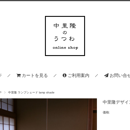
ジ
カートを見る
ご利用案内
お問い合
P
中里隆 ランプシェード lamp shade
中里隆デザ
価格: